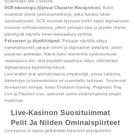
tyypillisesti alle 1 sekunti.
OCR-teknologia (Optical Character Recognition)
: Kortit
sisältävät pieniä tunnistusmerkkejä, jotka kamera lukee
automaattisesti. OCR muuntaa fyysisen kortin tiedot digitaaliseen
muotoon millisekunteissa, jolloin pelaajan käsi ja pöydän tilanne
päivittyvät näytölle ilman manuaalista syöttöä.
Peliserveri ja käyttöliittymä
: Pelaajan näytöllä näkyy
samanaikaisesti jakajan striimi ja digitaalinen pelipöytä, johon
panokset asetetaan. Nämä kaksi elementtiä synkronoituvat
reaaliajassa niin, että pöydällä tapahtuva näkyy välittömästi
digitaalisessa käyttöliittymässä.
Live-studiot ovat ammattimaisia ympäristöjä, joissa valaistus,
äänieristys ja kamerakulmia on suunniteltu tarkkaan. Suurimmat
live-kasinon toimijat, kuten Evolution Gaming, Pragmatic Play
Live ja Playtech Live, operoivat useita studiositaatiota ympäri
maailmaa.
Live-Kasinon Suosituimmat
Pelit Ja Niiden Ominaispiirteet
Live-kasino ei rajoitu pelkästään klassisiin pöytäpeleihin.