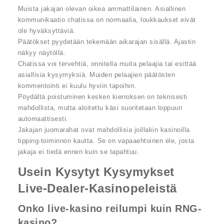
Muista jakajan olevan oikea ammattilainen. Asiallinen
kommunikaatio chatissa on normaalia, loukkaukset eivät
ole hyväksyttäviä.
Päätökset pyydetään tekemään aikarajan sisällä. Ajastin
näkyy näytöllä.
Chatissa voi tervehtiä, onnitella muita pelaajia tai esittää
asiallisia kysymyksiä. Muiden pelaajien päätösten
kommentointi ei kuulu hyviin tapoihin.
Pöydältä poistuminen kesken kierroksen on teknisesti
mahdollista, mutta aloitettu käsi suoritetaan loppuun
automaattisesti.
Jakajan juomarahat ovat mahdollisia joillakin kasinoilla
tipping-toiminnon kautta. Se on vapaaehtoinen ele, josta
jakaja ei tiedä ennen kuin se tapahtuu.
Usein Kysytyt Kysymykset
Live-Dealer-Kasinopeleistä
Onko live-kasino reilumpi kuin RNG-
kasino?