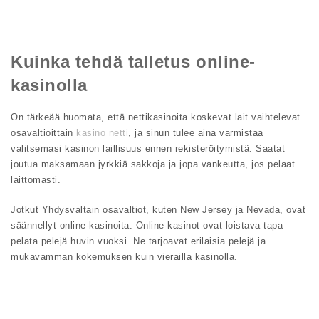
Kuinka tehdä talletus online-
kasinolla
On tärkeää huomata, että nettikasinoita koskevat lait vaihtelevat
osavaltioittain
kasino netti
, ja sinun tulee aina varmistaa
valitsemasi kasinon laillisuus ennen rekisteröitymistä. Saatat
joutua maksamaan jyrkkiä sakkoja ja jopa vankeutta, jos pelaat
laittomasti.
Jotkut Yhdysvaltain osavaltiot, kuten New Jersey ja Nevada, ovat
säännellyt online-kasinoita. Online-kasinot ovat loistava tapa
pelata pelejä huvin vuoksi. Ne tarjoavat erilaisia pelejä ja
mukavamman kokemuksen kuin vierailla kasinolla.