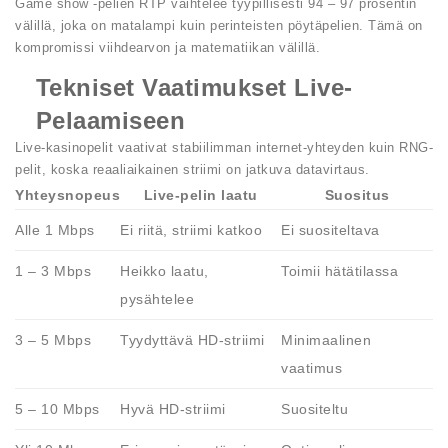
Game show -pelien RTP vaihtelee tyypillisesti 94 – 97 prosentin
välillä, joka on matalampi kuin perinteisten pöytäpelien. Tämä on
kompromissi viihdearvon ja matematiikan välillä.
Tekniset Vaatimukset Live-
Pelaamiseen
Live-kasinopelit vaativat stabiilimman internet-yhteyden kuin RNG-
pelit, koska reaaliaikainen striimi on jatkuva datavirtaus.
Yhteysnopeus
Live-pelin laatu
Suositus
Alle 1 Mbps
Ei riitä, striimi katkoo
Ei suositeltava
1 – 3 Mbps
Heikko laatu,
Toimii hätätilassa
pysähtelee
3 – 5 Mbps
Tyydyttävä HD-striimi
Minimaalinen
vaatimus
5 – 10 Mbps
Hyvä HD-striimi
Suositeltu