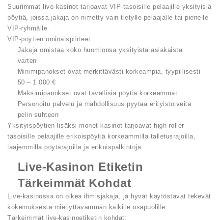
Suurimmat live-kasinot tarjoavat VIP-tasoisille pelaajille yksityisiä
pöytiä, joissa jakaja on nimetty vain tietylle pelaajalle tai pienelle
VIP-ryhmälle.
VIP-pöytien ominaispiirteet:
Jakaja omistaa koko huomionsa yksityistä asiakaista
varten
Minimipanokset ovat merkittävästi korkeampia, tyypillisesti
50 – 1 000 €
Maksimipanokset ovat tavallisia pöytiä korkeammat
Personoitu palvelu ja mahdollisuus pyytää erityistoiveita
pelin suhteen
Yksityispöytien lisäksi monet kasinot tarjoavat high-roller -
tasoisille pelaajille erikoispöytiä korkeammilla talletusrajoilla,
laajemmilla pöytärajoilla ja erikoispalkintoja.
Live-Kasinon Etiketin
Tärkeimmät Kohdat
Live-kasinossa on oikea ihmisjakaja, ja hyvät käytöstavat tekevät
kokemuksesta miellyttävämmän kaikille osapuolille.
Tärkeimmät live-kasinoetiketin kohdat: