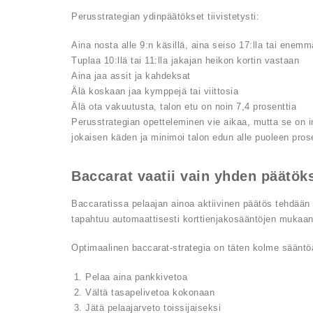
Perusstrategian ydinpäätökset tiivistetysti:
Aina nosta alle 9:n käsillä, aina seiso 17:lla tai enem
Tuplaa 10:llä tai 11:lla jakajan heikon kortin vastaan
Aina jaa assit ja kahdeksat
Älä koskaan jaa kymppejä tai viittosia
Älä ota vakuutusta, talon etu on noin 7,4 prosenttia
Perusstrategian opetteleminen vie aikaa, mutta se on in
jokaisen käden ja minimoi talon edun alle puoleen prose
Baccarat vaatii vain yhden päätök
Baccaratissa pelaajan ainoa aktiivinen päätös tehdään 
tapahtuu automaattisesti korttienjakosääntöjen mukaan
Optimaalinen baccarat-strategia on täten kolme sääntö
Pelaa aina pankkivetoa
Vältä tasapelivetoa kokonaan
Jätä pelaajarveto toissijaiseksi