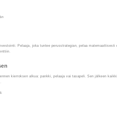
män
vestointi. Pelaaja, joka tuntee perusstrategian, pelaa matemaattisesti 
nttiin.
sen
ennen kierroksen alkua: pankki, pelaaja vai tasapeli. Sen jälkeen kaikk
.
ä: