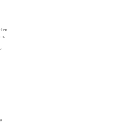
lien
in.
5
sa