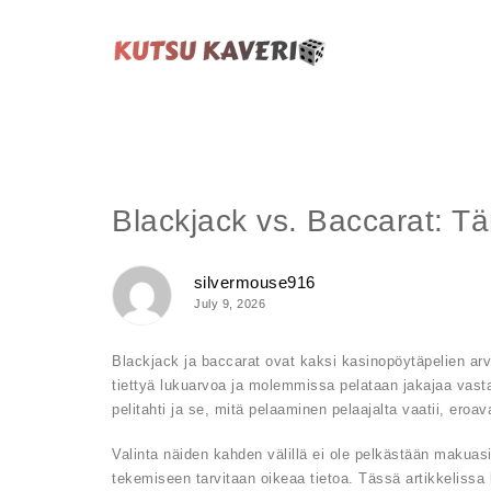
Skip to content
Kutsukaveri
Blackjack vs. Baccarat: Tä
silvermouse916
July 9, 2026
Blackjack ja baccarat ovat kaksi kasinopöytäpelien ar
tiettyä lukuarvoa ja molemmissa pelataan jakajaa vast
pelitahti ja se, mitä pelaaminen pelaajalta vaatii, eroa
Valinta näiden kahden välillä ei ole pelkästään makuas
tekemiseen tarvitaan oikeaa tietoa. Tässä artikkelissa