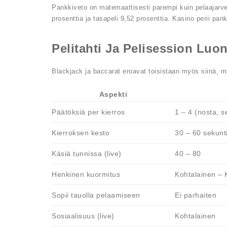
Pankkiveto on matemaattisesti parempi kuin pelaajarvet
prosenttia ja tasapeli 9,52 prosenttia. Kasino perii pankk
Pelitahti Ja Pelisession Luo
Blackjack ja baccarat eroavat toisistaan myös siinä, mi
Aspekti
Päätöksiä per kierros
1 – 4 (nosta, s
Kierroksen kesto
30 – 60 sekunt
Käsiä tunnissa (live)
40 – 80
Henkinen kuormitus
Kohtalainen – 
Sopii tauolla pelaamiseen
Ei parhaiten
Sosiaalisuus (live)
Kohtalainen