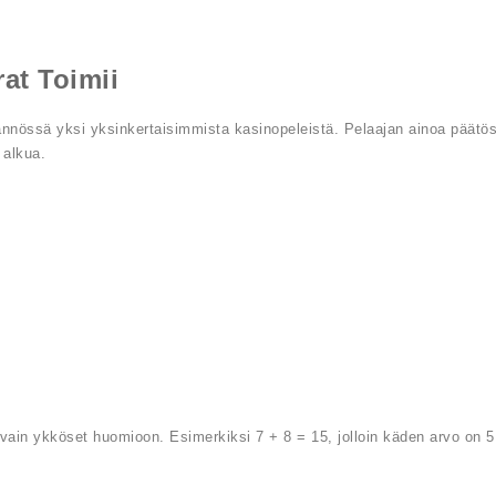
at Toimii
nnössä yksi yksinkertaisimmista kasinopeleistä. Pelaajan ainoa päätö
 alkua.
vain ykköset huomioon. Esimerkiksi 7 + 8 = 15, jolloin käden arvo on 5