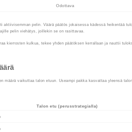
Odottava
sti aktiivisemman pelin. Väärä päätös jokaisessa kädessä heikentää tulo
jille pelin viehätys, joillekin se on rasittavaa.
aa kierrosten kulkua, tekee yhden päätöksen kerrallaan ja nauttii tulok
äärä
en määrä vaikuttaa talon etuun. Useampi pakka kasvattaa yleensä talon
Talon etu (perusstrategialla)
%
%