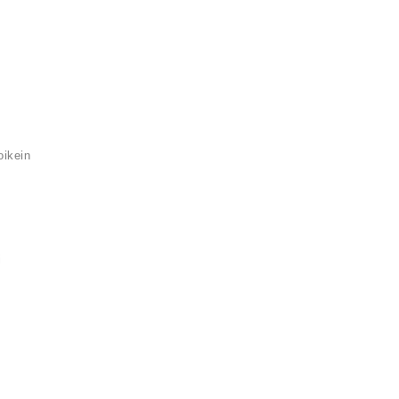
oikein
i