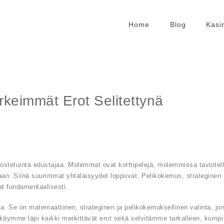
Home
Blog
Kasi
rkeimmät Erot Selitettynä
vostetuinta edustajaa. Molemmat ovat korttipelejä, molemmissa tavoitel
aan. Siinä suurimmat yhtäläisyydet loppuvat. Pelikokemus, strateginen
vat fundamentaalisesti.
ia. Se on matemaattinen, strateginen ja pelikokemuksellinen valinta, jo
 käymme läpi kaikki merkittävät erot sekä selvitämme tarkalleen, kumpi