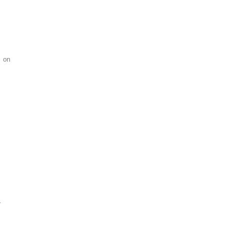
s on
.