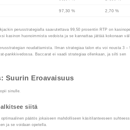
97,30 %
2,70 %
kjackin perusstrategialla saavutettava 99,50 prosentin RTP on kasinope
ksi kasinon huonoimmista vedoista ja se kannattaa jättää kokonaan väli
perusstrategian noudattamista. Ilman strategiaa talon etu voi nousta 3 – 
at-pankkivedossa. Baccarat ei vaadi strategiaa ollenkaan, ja silti sen
s: Suurin Eroavaisuus
pii sinulle.
alkitsee siitä
u optimaalinen päätös jokaiseen mahdolliseen käsitilanteeseen suhtees
en ja se voidaan opetella.