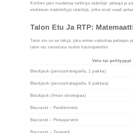
Korttien jako noudattaa tarkkoja sääntöjä: pelaaja ja 
etukäteen määriteltyjä sääntöjä, jotka eivät vaadi pela
Talon Etu Ja RTP: Matemaat
Talon etu on se tekijä, joka eniten vaikuttaa pelaajan 
talon etu verrattuna muihin kasinopeleihin.
Veto tai pelityyppi
Blackjack (perusstrategialla, 1 pakka)
Blackjack (perusstrategialla, 6 pakkaa)
Blackjack (ilman strategiaa)
Baccarat – Pankkiriveto
Baccarat – Pelaajarveto
Baccarat – Tasapeli